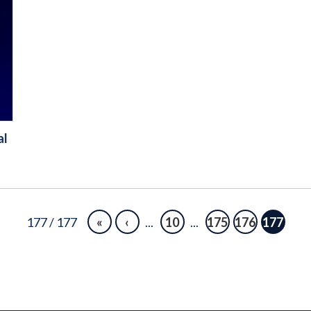
al
177 / 177
«
‹
...
10
...
175
176
177