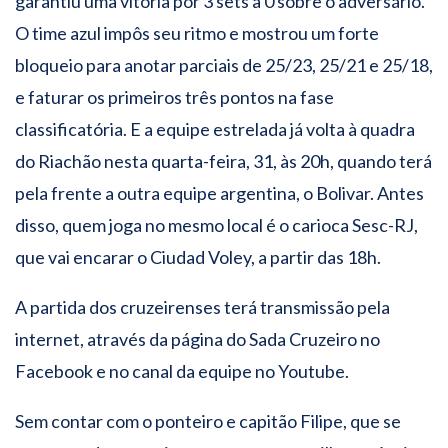
garantiu uma vitória por 3 sets a 0 sobre o adversário.
O time azul impôs seu ritmo e mostrou um forte
bloqueio para anotar parciais de 25/23, 25/21 e 25/18,
e faturar os primeiros três pontos na fase
classificatória. E a equipe estrelada já volta à quadra
do Riachão nesta quarta-feira, 31, às 20h, quando terá
pela frente a outra equipe argentina, o Bolivar. Antes
disso, quem joga no mesmo local é o carioca Sesc-RJ,
que vai encarar o Ciudad Voley, a partir das 18h.
A partida dos cruzeirenses terá transmissão pela
internet, através da página do Sada Cruzeiro no
Facebook e no canal da equipe no Youtube.
Sem contar com o ponteiro e capitão Filipe, que se