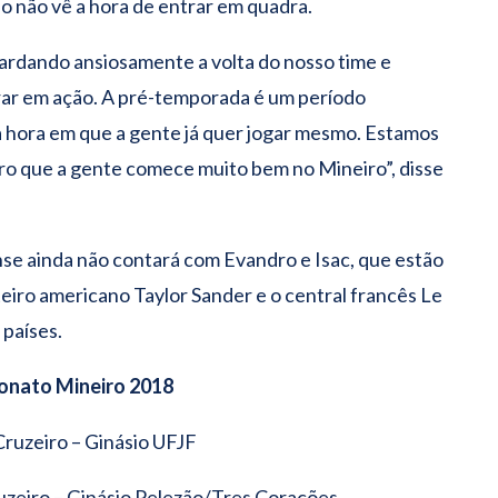
 não vê a hora de entrar em quadra.
ardando ansiosamente a volta do nosso time e
ar em ação. A pré-temporada é um período
 hora em que a gente já quer jogar mesmo. Estamos
ero que a gente comece muito bem no Mineiro”, disse
nse ainda não contará com Evandro e Isac, que estão
teiro americano Taylor Sander e o central francês Le
países.
eonato Mineiro 2018
 Cruzeiro – Ginásio UFJF
uzeiro – Ginásio Pelezão/Tres Corações