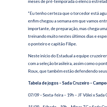
meses de pré-temporada o elenco estrelado
“Eu tenho certeza que o torcedor está agu
enfim chegou a semana em que vamos entr
importante, de preparação, mas chega uma
treinando muito nestes últimos dias e esp
o ponteiro e capitão Filipe.
Neste início do Estadual a equipe cruzeire
com a seleção brasileira, assim como o pon
Roux, que também estão defendendo seus 
Tabela de jogos – Sada Cruzeiro – Camp
07/09 – Sexta-feira – 19h – JF Vôlei x Sada
15/09 – Sábado – 19h – Minas TC x Sada Cr