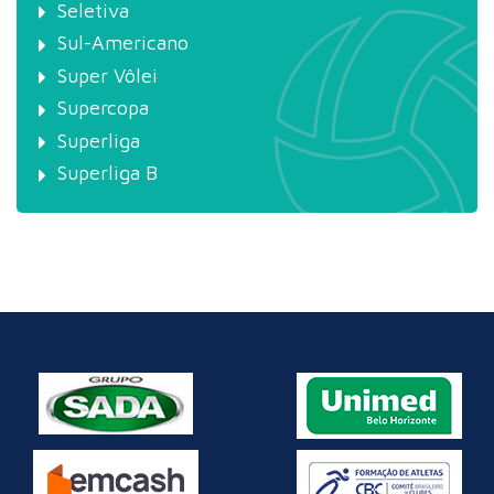
Seletiva
Sul-Americano
Super Vôlei
Supercopa
Superliga
Superliga B