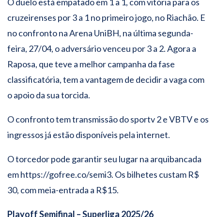
O duelo está empatado em 1 a 1, com vitória para os
cruzeirenses por 3 a 1 no primeiro jogo, no Riachão. E
no confronto na Arena UniBH, na última segunda-
feira, 27/04, o adversário venceu por 3 a 2. Agora a
Raposa, que teve a melhor campanha da fase
classificatória, tem a vantagem de decidir a vaga com
o apoio da sua torcida.
O confronto tem transmissão do sportv 2 e VBTV e os
ingressos já estão disponíveis pela internet.
O torcedor pode garantir seu lugar na arquibancada
em https://gofree.co/semi3. Os bilhetes custam R$
30, com meia-entrada a R$15.
Playoff Semifinal – Superliga 2025/26