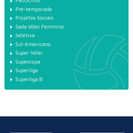
Patrocínio
Pré-temporada
Projetos Sociais
Sada Vôlei Feminino
Seletiva
Sul-Americano
Super Vôlei
Supercopa
Superliga
Superliga B