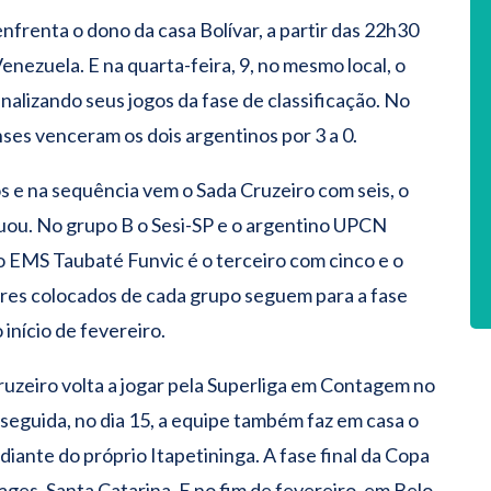
enfrenta o dono da casa Bolívar, a partir das 22h30
Venezuela. E na quarta-feira, 9, no mesmo local, o
inalizando seus jogos da fase de classificação. No
ses venceram os dois argentinos por 3 a 0.
s e na sequência vem o Sada Cruzeiro com seis, o
tuou. No grupo B o Sesi-SP e o argentino UPCN
 EMS Taubaté Funvic é o terceiro com cinco e o
es colocados de cada grupo seguem para a fase
 início de fevereiro.
ruzeiro volta a jogar pela Superliga em Contagem no
 seguida, no dia 15, a equipe também faz em casa o
 diante do próprio Itapetininga. A fase final da Copa
Lages, Santa Catarina. E no fim de fevereiro, em Belo