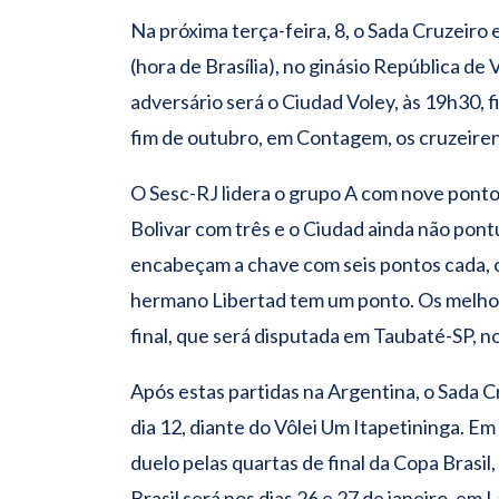
Na próxima terça-feira, 8, o Sada Cruzeiro 
(hora de Brasília), no ginásio República de 
adversário será o Ciudad Voley, às 19h30, f
fim de outubro, em Contagem, os cruzeiren
O Sesc-RJ lidera o grupo A com nove ponto
Bolivar com três e o Ciudad ainda não pon
encabeçam a chave com seis pontos cada, o
hermano Libertad tem um ponto. Os melhor
final, que será disputada em Taubaté-SP, no
Após estas partidas na Argentina, o Sada C
dia 12, diante do Vôlei Um Itapetininga. Em
duelo pelas quartas de final da Copa Brasil,
Brasil será nos dias 26 e 27 de janeiro, em 