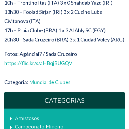
10h – Trentino Itas (ITA) 3 x 0 Shahdab Yazd (IRI)
13h30 – Foolad Sirjan (IRI) 3 x 2 Cucine Lube
Civitanova (ITA)
17h – Praia Clube (BRA) 1 x 3 Al Ahly SC (EGY)
20h30 – Sada Cruzeiro (BRA) 3 x 1 Ciudad Voley (ARG)
Fotos: Agênciai7 / Sada Cruzeiro
https://flic.kr/s/aHBqjBUGQV
Categoria:
Mundial de Clubes
CATEGORIAS
Amistosos
Campeonato Mineiro