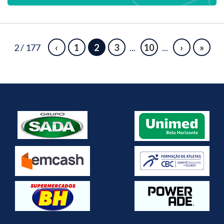
2 / 177
‹
1
2
3
...
10
...
›
»